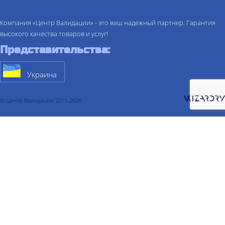
Компания «Центр Валидации» - это ваш надежный партнер. Гарантия
высокого качества товаров и услуг!
Представительства:
Украина
© Центр Валидации 2011-2026
О компании
Услуги
Валидация
Валидация процесса
Валидация очистки
Валидация склада
Валидация холодильной камеры
Валидация термоконтейнера
Валидация компьютеризированных систем
Квалификация
Квалификация проекта