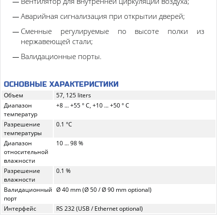
Вентилятор для внутренней циркуляции воздуха;
Аварийная сигнализация при открытии дверей;
Сменные регулируемые по высоте полки из
нержавеющей стали;
Валидационные порты.
ОСНОВНЫЕ ХАРАКТЕРИСТИКИ
Объем
57, 125 liters
Диапазон
+8 ... +55 ° C, +10 ... +50 ° C
температур
Разрешение
0.1 °C
температуры
Диапазон
10 ... 98 %
относительной
влажности
Разрешение
0.1 %
влажности
Валидационный
Ø 40 mm (Ø 50 / Ø 90 mm optional)
порт
Интерфейс
RS 232 (USB / Ethernet optional)