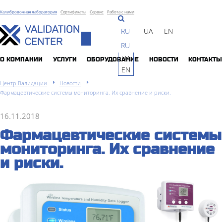
Калибровочная лаборатория
Сертификаты
Сервис
Работа с нами
RU
UA
EN
Toggle
RU
navigation
UA
О КОМПАНИИ
УСЛУГИ
ОБОРУДОВАНИЕ
НОВОСТИ
КОНТАКТЫ
EN
Центр Валидации
Новости
Фармацевтические системы мониторинга. Их сравнение и риски.
16.11.2018
Фармацевтические системы
мониторинга. Их сравнение
и риски.