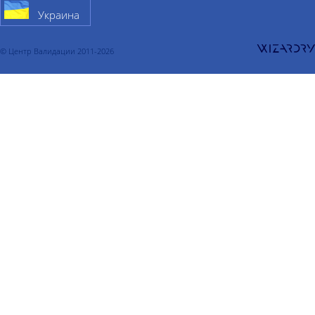
Украина
© Центр Валидации 2011-2026
О компании
Услуги
Валидация
Валидация процесса
Валидация очистки
Валидация склада
Валидация холодильной камеры
Валидация термоконтейнера
Валидация компьютеризированных систем
Квалификация
Квалификация проекта
Квалификация чистых помещений
Квалификация водоподготовки
Квалификация чистого пара
Квалификация сжатого воздуха
Квалификация оборудования
Квалификация CIP систем
Квалификация склада