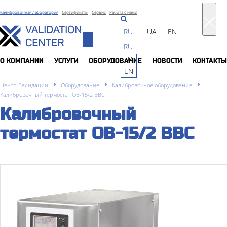
Калибровочная лаборатория
Сертификаты
Сервис
Работа с нами
RU
UA
EN
Toggle
RU
navigation
UA
О КОМПАНИИ
УСЛУГИ
ОБОРУДОВАНИЕ
НОВОСТИ
КОНТАКТЫ
EN
Центр Валидации
Оборудование
Калибровочное оборудование
Калибровочный термостат OB-15/2 BBC
Калибровочный
термостат OB-15/2 BBC