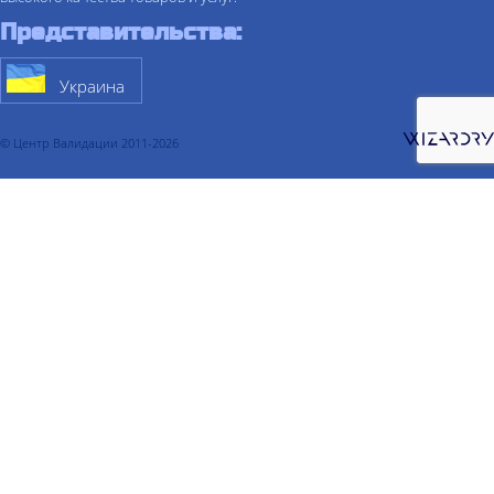
Представительства:
Украина
© Центр Валидации 2011-2026
О компании
Услуги
Валидация
Валидация процесса
Валидация очистки
Валидация склада
Валидация холодильной камеры
Валидация термоконтейнера
Валидация компьютеризированных систем
Квалификация
Квалификация проекта
Квалификация чистых помещений
Квалификация водоподготовки
Квалификация чистого пара
Квалификация сжатого воздуха