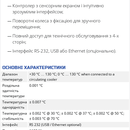
Контролер з сенсорним екраном і інтуїтивно
зрозумілим інтерфейсом;
Поворотні колеса з фіксацією для зручного
переміщення;
Повний доступ для технічного обслуговування з 4-х
сторін;
Інтерфейс RS-232, USB або Ethernet (опціонально).
ОСНОВНІ ХАРАКТЕРИСТИКИ
Діапазон
+30 °C … 130 °C; 0 °C … 130 °C when connected to a
температур
circulating cooler
Роздільна
0.001 °C
здатність
температури
Температурна
± 0.007 °C
однорідність
Температурна
± 0.002 °C @ 30 °C; ± 0.002 °C @ 37 °C; ± 0.002 °C @ 50 °C;
стабільність
± 0.003 °C @ 70 °C
Інтефейс
RS 232 (USB / Ethernet optional)