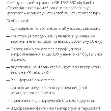
Калібрувальний термостат OB-15/2 BBC від Kambic
(Словенія) зі вставками Чорного тіла забезпечує
метрологічну однорідність і стабільність температури.
Особливості:
Однорідність і стабільність в мK у всьому діапазоні;
Конструкція з подвійним циліндром і унікальним
вертикальним потоком по всьому робочому об'єму;
Порожнина чорного тіла з коефіцієнтом
випромінювання вище 0,99 у ванні з калібрувальної
рідиною;
Додатковий контроль стабільності при використанні
еталонів PRT або SPRT;
Різні форми Чорного тіла;
Функція автовідключення при перевищенні
встановленого значення;
Підключенню до циркуляційного охолоджувача;
Відображення фактичної температури в термостаті;