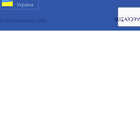
Україна
© Центр Валідації 2011-2026
Про компанiю
Послуги
Валідація
Валідація процесу
Валідація очищення
Валідація складу
Валідація холодильної камери
Валідація термоконтейнера
Валідація комп'ютеризованих систем
Кваліфікація
Кваліфікація проекту
Кваліфікація чистих приміщень
Кваліфікація водопідготовки
Кваліфікація чистого пару
Кваліфікація стисненого повітря
Кваліфікація обладнання
Кваліфікація CIP систем
Кваліфікація складу