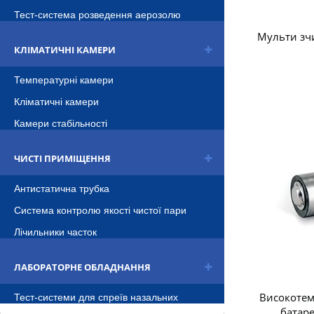
Тест-система розведення аерозолю
Мульти зч
КЛІМАТИЧНІ КАМЕРИ
Температурні камери
Кліматичні камери
Камери стабільності
ЧИСТІ ПРИМІЩЕННЯ
Антистатична трубка
Система контролю якості чистої пари
Лічильники часток
ЛАБОРАТОРНЕ ОБЛАДНАННЯ
Високотем
Тест-системи для спреïв назальних
батар