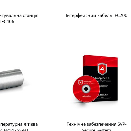
итувальна станція
Інтерфейсний кабель IFC200
IFC406
пературна літієва
Технічне забезпечення SVP-
ея ER1425S-HT
Secure System