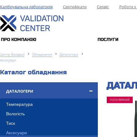
Калібрувальна лабораторія
Сертифікати
Сервіс
Робота з
ПРО КОМПАНIЮ
ПОСЛУГИ
Центр Валідації
Обладнання
Даталогери
Аксесуари
Каталог обладнання
ДАТАЛ
ДАТАЛОГЕРИ
ПОПУЛЯРНИЙ
Температура
Вологість
Тиск
Аксесуари