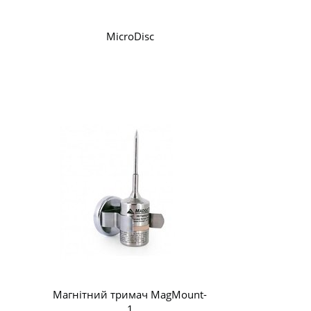
MicroDisc
Магнітний тримач MagMount-
1