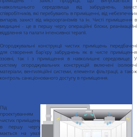
приміщень - захист продукції, що випускається і
навколишнього середовища від забруднень, захист
співробітників, які перебувають в приміщенні, від небезпечних
випарів, захист від мікроорганізмів та ін. Чисті приміщення в
медицині - це в першу чергу операційні блоки, реанімаційні
відділення та палати інтенсивної терапії.
Огороджувальні конструкції чистих приміщень передбачені
для створення бар'єру забруднень як в чисте приміщення
ззовні, так і з приміщення в навколишнє середовище. У
систему огороджувальних конструкцій включені ізолюючі
матеріали, вентиляційні системи, елементи фільтрації, а також
контроль санкціонованого доступу в приміщення.
Проект чистих приміщень. Етапи
Під
проектуванням
чистих приміщень
в першу чергу
мається на увазі