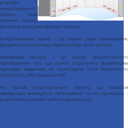
розробка
концептуального
проекту, який
повинен пройти
експертну оцінку (кваліфікацію проекту).
Концептуальний проект - це перша стадія проектування,
фундаментальна основа створення будь-якого проекту.
Кваліфікація проекту - це процес документального
підтвердження того, що проект стерильного виробництва
відповідає завданням на проектуванні (User Requirements
Specification, URS) і вимогам GMP.
На підставі концептуального проекту, що пройшов
кваліфікацію, виконується проектування чистих приміщень -
розробляється проект і робоча документація.