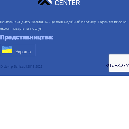
Компанія «Центр Валідації» - це ваш надійний партнер. Гарантія високої
якості товарів та послуг!
Представництва:
Україна
© Центр Валідації 2011-2026
Про компанiю
Послуги
Валідація
Валідація процесу
Валідація очищення
Валідація складу
Валідація холодильної камери
Валідація термоконтейнера
Валідація комп'ютеризованих систем
Кваліфікація