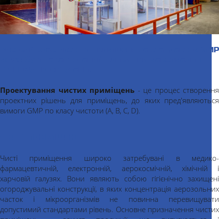
Високий клас чистоти приміщень за стандартом GMP
може бути гарантований тільки при максимально
точному проектуванні.
Проектування чистих приміщень
- це процес створення
проектних рішень для приміщень, до яких пред'являються
вимоги GMP по класу чистоти (A, B, C, D).
Чисті приміщеня
Чисті приміщення широко затребувані в медико-
фармацевтичній, електронній, аерокосмічній, хімічній і
харчовій галузях. Вони являють собою гігієнічно захищені
огороджувальні конструкції, в яких концентрація аерозольних
часток і мікроорганізмів не повинна перевищувати
допустимий стандартами рівень. Основне призначення чистих