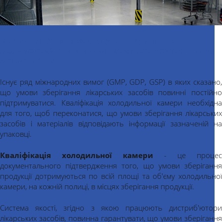
Кваліфікація монтажу, функціонування та
експлуатації холодильних камер за міжнародними
стандартами
Існує ряд міжнародних вимог (GMP, GDP, GSP) в яких сказано,
що умови зберігання лікарських засобів повинні постійно
підтримуватися. Кваліфікація холодильної камери необхідна
для того, щоб переконатися, що умови зберігання лікарських
засобів і матеріалів відповідають інформації зазначеній на
упаковці.
Кваліфікація холодильної камери
- це процес
документального підтвердження того, що умови зберігання
продукції дотримуються по всій площі та об'єму холодильної
камери, на кожній полиці, в місцях зберігання продукції.
Система якості, згідно з якою працюють дистриб'ютори
лікарських засобів, повинна гарантувати, що умови зберігання