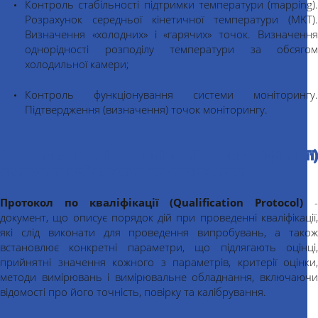
Контроль стабільності підтримки температури (mapping).
Розрахунок середньої кінетичної температури (MKT).
Визначення «холодних» і «гарячих» точок. Визначення
однорідності розподілу температури за обсягом
холодильної камери;
Контроль функціонування системи моніторингу.
Підтвердження (визначення) точок моніторингу.
В результаті валідації (кваліфікації)
холодильної камери ви отримаєте:
Протокол по кваліфікації (Qualification Protocol)
документ, що описує порядок дій при проведенні кваліфікації,
які слід виконати для проведення випробувань, а також
встановлює конкретні параметри, що підлягають оцінці,
прийнятні значення кожного з параметрів, критерії оцінки,
методи вимірювань і вимірювальне обладнання, включаючи
відомості про його точність, повірку та калібрування.