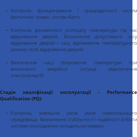
Контроль функціонування і працездатності систем
критичних тривог, систем Alarm;
Контроль динамічного розподілу температури під час
відкривання дверей. Визначення допустимого часу
відкривання дверей і часу відновлення температурного
режиму після відкривання дверей;
Визначення часу збереження температури при
виникненні аварійної ситуації (відключення
електроенергії).
Стадія кваліфікації експлуатації - Performance
Qualification (PQ):
Контроль зовнішніх умов, умов навколишнього
середовища. Визначення стабільності і надійності роботи
системи охолодження холодильної камери;