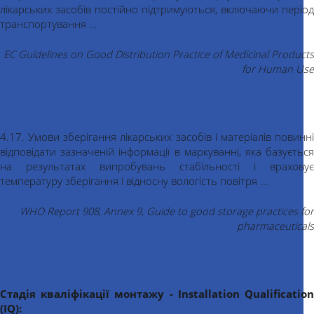
лікарських засобів постійно підтримуються, включаючи період
транспортування ...
EC Guidelines on Good Distribution Practice of Medicinal Products
for Human Use
Умови зберігання
4.17. Умови зберігання лікарських засобів і матеріалів повинні
відповідати зазначеній інформації в маркуванні, яка базується
на результатах випробувань стабільності і враховує
температуру зберігання і відносну вологість повітря ...
WHO Report 908, Annex 9, Guide to good storage practices for
pharmaceuticals
Стадії кваліфікації холодильної камери:
Стадія кваліфікації монтажу - Installation Qualification
(IQ):