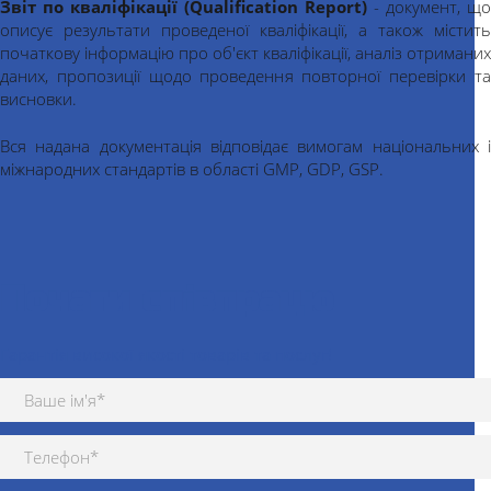
Звіт по кваліфікації (Qualification Report)
- документ, що
описує результати проведеної кваліфікації, а також містить
початкову інформацію про об'єкт кваліфікації, аналіз отриманих
даних, пропозиції щодо проведення повторної перевірки та
висновки.
Вся надана документація відповідає вимогам національних і
міжнародних стандартів в області GMP, GDP, GSP.
Почати співпрацю
Гарантія високої якості товарів та послуг!