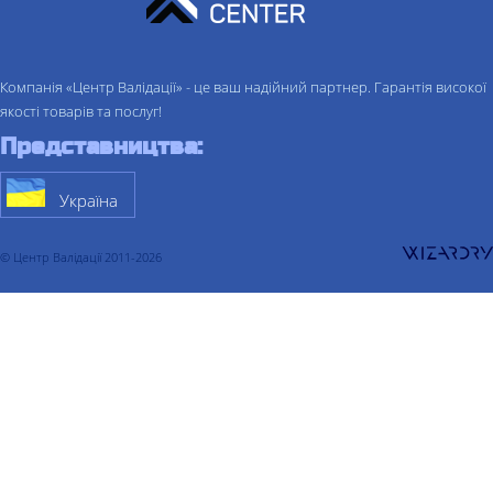
Компанія «Центр Валідації» - це ваш надійний партнер. Гарантія високої
якості товарів та послуг!
Представництва:
Україна
© Центр Валідації 2011-2026
Про компанiю
Послуги
Валідація
Валідація процесу
Валідація очищення
Валідація складу
Валідація холодильної камери
Валідація термоконтейнера
Валідація комп'ютеризованих систем
Кваліфікація