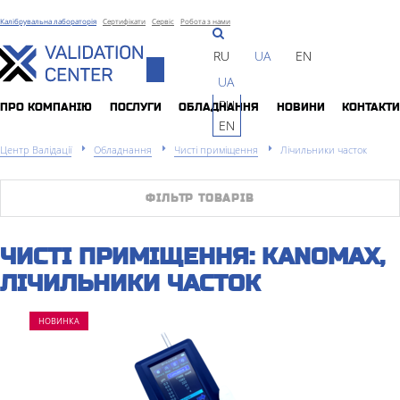
Калібрувальна лабораторія
Сертифікати
Сервіс
Робота з нами
RU
UA
EN
Toggle
UA
navigation
RU
ПРО КОМПАНIЮ
ПОСЛУГИ
ОБЛАДНАННЯ
НОВИНИ
КОНТАКТИ
EN
Центр Валідації
Обладнання
Чисті приміщення
Лічильники часток
ФІЛЬТР ТОВАРІВ
ЧИСТІ ПРИМІЩЕННЯ: KANOMAX,
ЛІЧИЛЬНИКИ ЧАСТОК
НОВИНКА