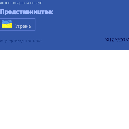
якості товарів та послуг!
Представництва:
Україна
© Центр Валідації 2011-2026
Про компанiю
Послуги
Валідація
Валідація процесу
Валідація очищення
Валідація складу
Валідація холодильної камери
Валідація термоконтейнера
Валідація комп'ютеризованих систем
Кваліфікація
Кваліфікація проекту
Кваліфікація чистих приміщень
Кваліфікація водопідготовки
Кваліфікація чистого пару