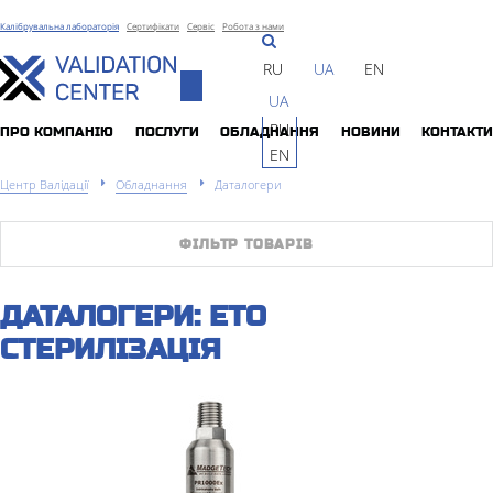
Калібрувальна лабораторія
Сертифікати
Сервіс
Робота з нами
RU
UA
EN
Toggle
UA
navigation
RU
ПРО КОМПАНIЮ
ПОСЛУГИ
ОБЛАДНАННЯ
НОВИНИ
КОНТАКТИ
EN
Центр Валідації
Обладнання
Даталогери
ФІЛЬТР ТОВАРІВ
ДАТАЛОГЕРИ: ETO
СТЕРИЛІЗАЦІЯ