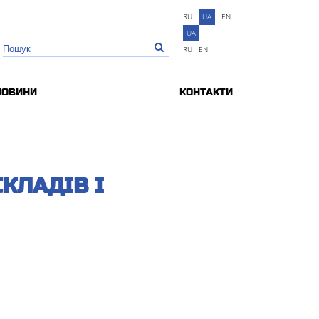
RU
UA
EN
UA
RU
EN
НОВИНИ
КОНТАКТИ
КЛАДІВ І