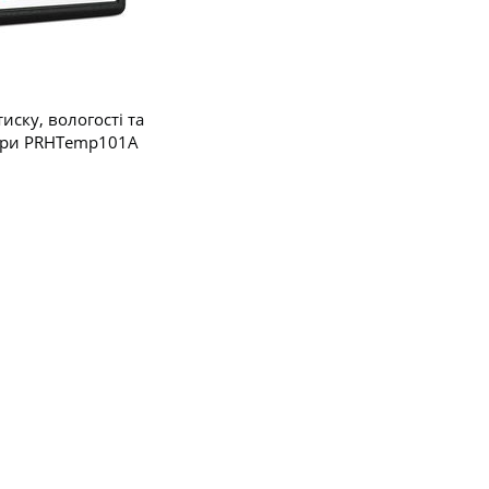
иску, вологості та
ури PRHTemp101A