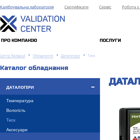
Калібрувальна лабораторія
Сертифікати
Сервіс
Робота з
ПРО КОМПАНIЮ
ПОСЛУГИ
Центр Валідації
Обладнання
Даталогери
Тиск
Каталог обладнання
ДАТАЛ
ДАТАЛОГЕРИ
Температура
Вологість
Тиск
Аксесуари