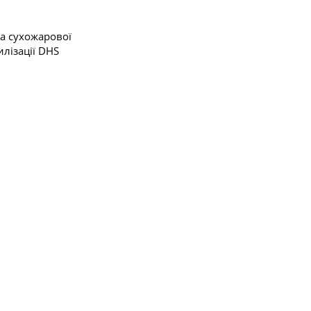
а сухожарової
илізації DHS