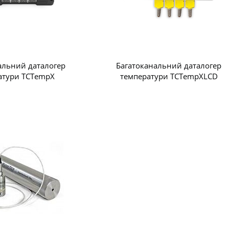
альний даталогер
Багатоканальний даталогер
атури TCTempX
температури TCTempXLCD