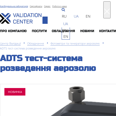
Калібрувальна лабораторія
Сертифікати
Сервіс
Робота з нами
RU
UA
EN
Toggle
UA
navigation
RU
ПРО КОМПАНIЮ
ПОСЛУГИ
ОБЛАДНАННЯ
НОВИНИ
КОНТАКТИ
EN
Центр Валідації
Обладнання
Фотометри та генератори аерозолю
ADTS тест-система розведення аерозолю
ADTS тест-система
розведення аерозолю
НОВИНКА