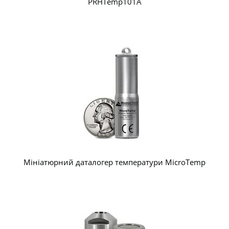
PRHTemp101A
Мініатюрний даталогер температури MicroTemp