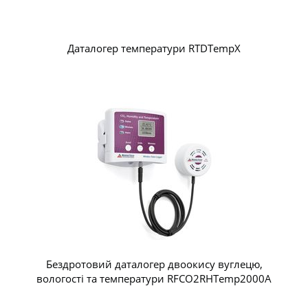
Даталогер температури RTDTempX
Бездротовий даталогер двоокису вуглецю,
вологості та температури RFCO2RHTemp2000A