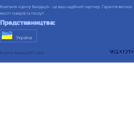
Компанія «Центр Валідації» - це ваш надійний партнер. Гарантія високої
якості товарів та послуг!
Представництва:
Україна
© Центр Валідації 2011-2026
Про компанiю
Послуги
Валідація
Валідація процесу
Валідація очищення
Валідація складу
Валідація холодильної камери
Валідація термоконтейнера
Валідація комп'ютеризованих систем
Кваліфікація
Кваліфікація проекту
Кваліфікація чистих приміщень
Кваліфікація водопідготовки