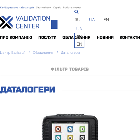
Калібрувальна лабораторія
Сертифікати
Сервіс
Робота з нами
RU
UA
EN
Toggle
UA
navigation
RU
ПРО КОМПАНIЮ
ПОСЛУГИ
ОБЛАДНАННЯ
НОВИНИ
КОНТАКТИ
EN
Центр Валідації
Обладнання
Даталогери
ФІЛЬТР ТОВАРІВ
ДАТАЛОГЕРИ