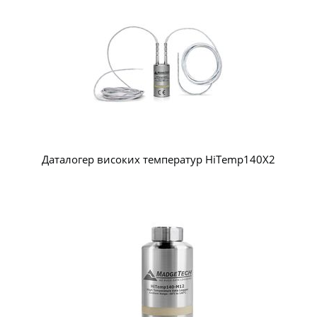
Даталогер високих температур HiTemp140X2