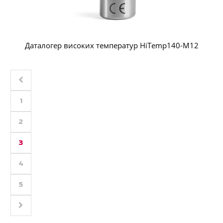
Даталогер високих температур HiTemp140-M12
1
2
3
4
5