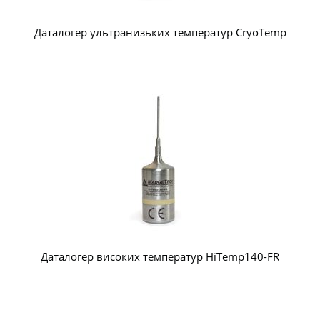
Даталогер ультранизьких температур CryoTemp
Даталогер високих температур HiTemp140-FR